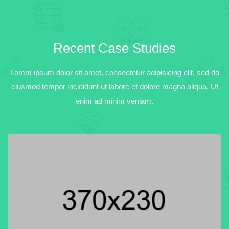
Recent Case Studies
Lorem ipsum dolor sit amet, consectetur adipisicing elit, sed do
eiusmod tempor incididunt ut labore et dolore magna aliqua. Ut
enim ad minim veniam.