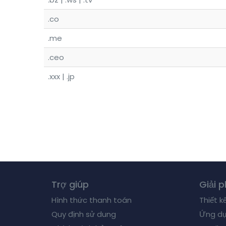
.co
.me
.ceo
.xxx | .jp
Trợ giúp
Giải 
Hình thức thanh toán
Thiết k
Quy định sử dung
Ứng dụ