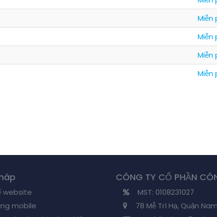
Miễn 
Miễn 
Miễn 
Miễn 
pháp
CÔNG TY CỔ PHẦN CÔN
ế website
MST: 0108231027
ng mobile
78 Mễ Trì Hạ, Quận Nam