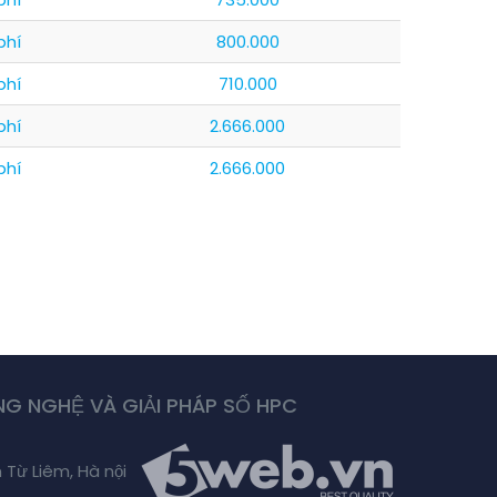
phí
800.000
phí
710.000
phí
2.666.000
phí
2.666.000
G NGHỆ VÀ GIẢI PHÁP SỐ HPC
 Từ Liêm, Hà nội