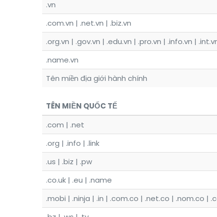
.vn
.com.vn | .net.vn | .biz.vn
.org.vn | .gov.vn | .edu.vn | .pro.vn | .info.vn | .int.
.name.vn
Tên miền địa giới hành chính
TÊN MIỀN QUỐC TẾ
.com | .net
.org | .info | .link
.us | .biz | .pw
.co.uk | .eu | .name
.mobi | .ninja | .in | .com.co | .net.co | .nom.co | .
.bz | .ws | .tv