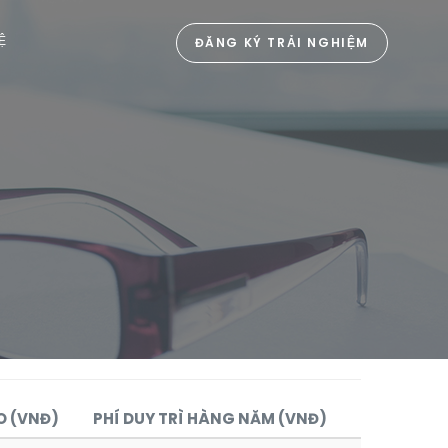
HỆ
ĐĂNG KÝ TRẢI NGHIỆM
O (VNĐ)
PHÍ DUY TRÌ HÀNG NĂM (VNĐ)